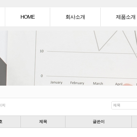
메
인
HOME
회사소개
제품소개
메
뉴
인사말
제품소개
매장전경
제품갤러리
오시는길
이지
제목
호
제목
글쓴이