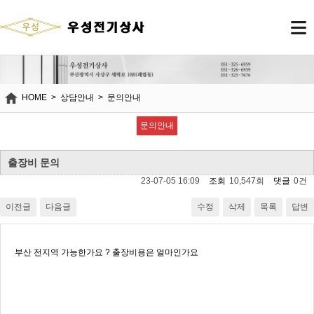
HOME
>
상담안내
>
문의안내
상
문의안내
담
안
내
출장비 문의
23-07-05 16:09
조회
10,547회
댓글
0건
이전글
다음글
수정
삭제
목록
답변
부산 전지역 가능한가요 ? 출장비용은 얼마인가요